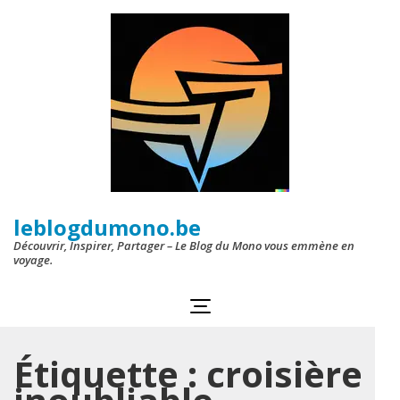
Aller
au
contenu
(Pressez
Entrée)
leblogdumono.be
Découvrir, Inspirer, Partager – Le Blog du Mono vous emmène en
voyage.
Étiquette :
croisière