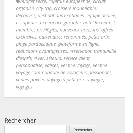
budget serré
,
capitale européenne
,
circuit
organisé
,
city-trip
,
croisière inoubliable
,
découvrir
,
destinations exotiques
,
équipe dédiée
,
escapades
,
expérience garantie
,
hôtel luxueux
,
l
,
membres privilégiés
,
nouveaux horizons
,
offres
exclusives
,
partenaires renommés
,
petits prix
,
plage paradisiaque
,
plateforme en ligne
,
réductions avantageuses
,
réservation tranquillité
d'esprit
,
rêver
,
séjours
,
service client
personnalisé
,
valises
,
veepee voyage
,
veepee
voyage communauté de voyageurs passionnés
,
ventes privées
,
voyage à petit prix
,
voyager
,
voyages
Rechercher
Rechercher