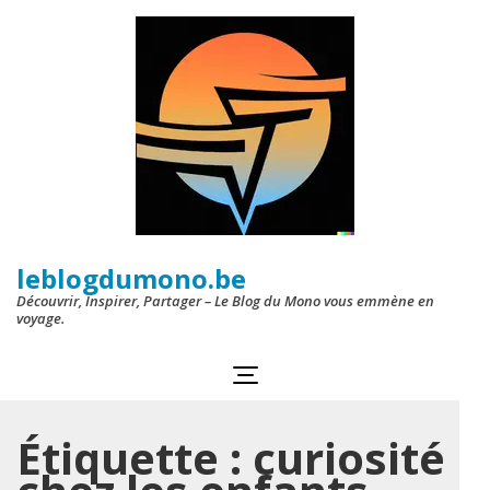
Aller
au
contenu
(Pressez
Entrée)
leblogdumono.be
Découvrir, Inspirer, Partager – Le Blog du Mono vous emmène en
voyage.
Étiquette :
curiosité