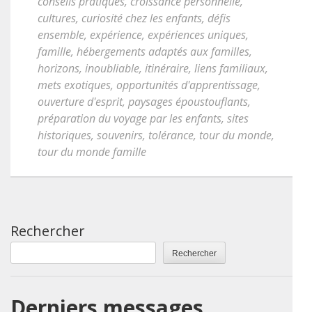
conseils pratiques
,
croissance personnelle
,
cultures
,
curiosité chez les enfants
,
défis
ensemble
,
expérience
,
expériences uniques
,
famille
,
hébergements adaptés aux familles
,
horizons
,
inoubliable
,
itinéraire
,
liens familiaux
,
mets exotiques
,
opportunités d'apprentissage
,
ouverture d'esprit
,
paysages époustouflants
,
préparation du voyage par les enfants
,
sites
historiques
,
souvenirs
,
tolérance
,
tour du monde
,
tour du monde famille
Rechercher
Rechercher
Derniers messages