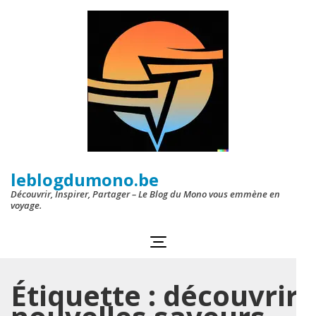
Aller
au
contenu
(Pressez
Entrée)
leblogdumono.be
Découvrir, Inspirer, Partager – Le Blog du Mono vous emmène en
voyage.
Étiquette :
découvrir