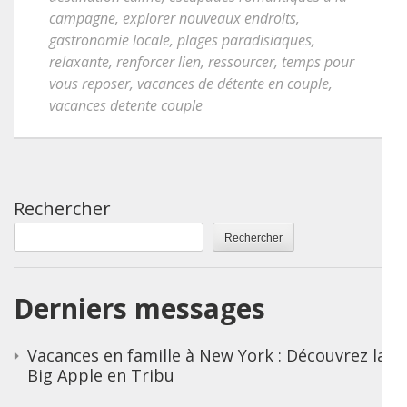
campagne
,
explorer nouveaux endroits
,
gastronomie locale
,
plages paradisiaques
,
relaxante
,
renforcer lien
,
ressourcer
,
temps pour
vous reposer
,
vacances de détente en couple
,
vacances detente couple
Rechercher
Rechercher
Derniers messages
Vacances en famille à New York : Découvrez la
Big Apple en Tribu