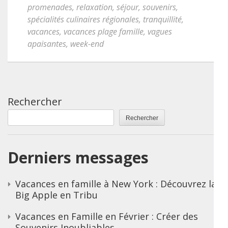
promenades
,
relaxation
,
séjour
,
souvenirs
,
spécialités culinaires régionales
,
tranquillité
,
vacances
,
vacances plage famille
,
vagues
apaisantes
,
week-end
Rechercher
Rechercher
Derniers messages
Vacances en famille à New York : Découvrez la
Big Apple en Tribu
Vacances en Famille en Février : Créer des
Souvenirs Inoubliables