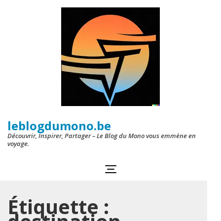
Aller
au
contenu
(Pressez
Entrée)
leblogdumono.be
Découvrir, Inspirer, Partager – Le Blog du Mono vous emmène en
voyage.
Étiquette :