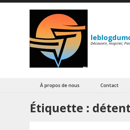
Aller
au
contenu
(Pressez
leblogdum
Entrée)
Découvrir, Inspirer, P
À propos de nous
Contact
Étiquette :
détent