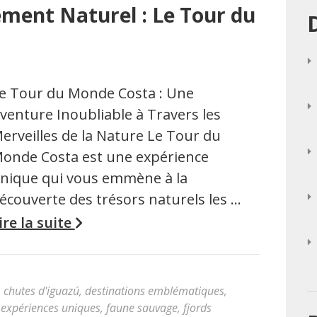
ement Naturel : Le Tour du
e Tour du Monde Costa : Une
venture Inoubliable à Travers les
erveilles de la Nature Le Tour du
onde Costa est une expérience
nique qui vous emmène à la
écouverte des trésors naturels les …
ire la suite
,
chutes d'iguazú
,
destinations emblématiques
,
,
expériences uniques
,
faune sauvage
,
fjords