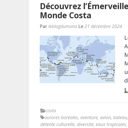
Découvrez l’Émerveill
Monde Costa
Par
leblogdumono
Le
21 décembre 2024
L
A
M
M
u
d
L
costa
aurores boréales
,
aventure
,
avion
,
bateau
détente culturelle
,
diversité
,
eaux tropicales