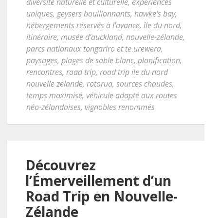
diversité naturelle et culturelle
,
expériences
uniques
,
geysers bouillonnants
,
hawke's bay
,
hébergements réservés à l'avance
,
île du nord
,
itinéraire
,
musée d'auckland
,
nouvelle-zélande
,
parcs nationaux tongariro et te urewera
,
paysages
,
plages de sable blanc
,
planification
,
rencontres
,
road trip
,
road trip ile du nord
nouvelle zelande
,
rotorua
,
sources chaudes
,
temps maximisé
,
véhicule adapté aux routes
néo-zélandaises
,
vignobles renommés
Découvrez
l’Émerveillement d’un
Road Trip en Nouvelle-
Zélande