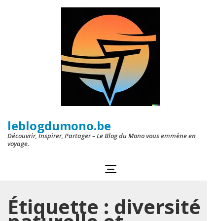
Aller
au
contenu
(Pressez
Entrée)
leblogdumono.be
Découvrir, Inspirer, Partager – Le Blog du Mono vous emmène en
voyage.
Étiquette :
diversité