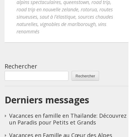
alpins spectaculaires
,
queenstown
,
road trip
,
road trip en nouvelle zelande
,
rotorua
,
routes
sinueuses
,
saut à l'élastique
,
sources chaudes
naturelles
,
vignobles de marlborough
,
vins
renommés
Rechercher
Rechercher
Derniers messages
Vacances en famille en Thaïlande: Découvrez
un Paradis pour Petits et Grands
Vacances en Famille au Cœur des Alpes