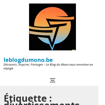
Aller
au
contenu
(Pressez
Entrée)
leblogdumono.be
Découvrir, Inspirer, Partager – Le Blog du Mono vous emmène en
voyage.
Étiquette :