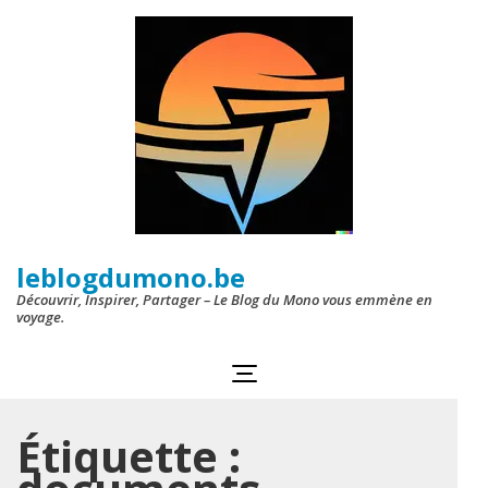
Aller
au
contenu
(Pressez
Entrée)
leblogdumono.be
Découvrir, Inspirer, Partager – Le Blog du Mono vous emmène en
voyage.
Étiquette :