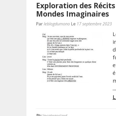
Exploration des Récits
Mondes Imaginaires
Par
leblogdumono
Le
17 septembre 2023
L
i
d
f
e
é
m
L
Uncategorized