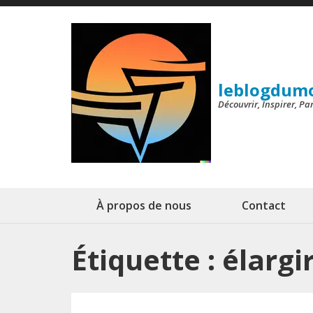
Aller
au
contenu
(Pressez
leblogdum
Entrée)
Découvrir, Inspirer, P
À propos de nous
Contact
Étiquette :
élargi