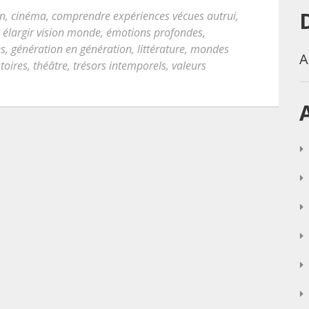
on
,
cinéma
,
comprendre expériences vécues autrui
,
,
élargir vision monde
,
émotions profondes
,
es
,
génération en génération
,
littérature
,
mondes
A
toires
,
théâtre
,
trésors intemporels
,
valeurs