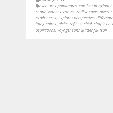
aventures palpitantes
,
captiver imaginati
connaissances
,
contes traditionnels
,
divertir
expériences
,
explorer perspectives différent
imaginaires
,
récits
,
reflet société
,
simples his
aspirations
,
voyager sans quitter fauteuil