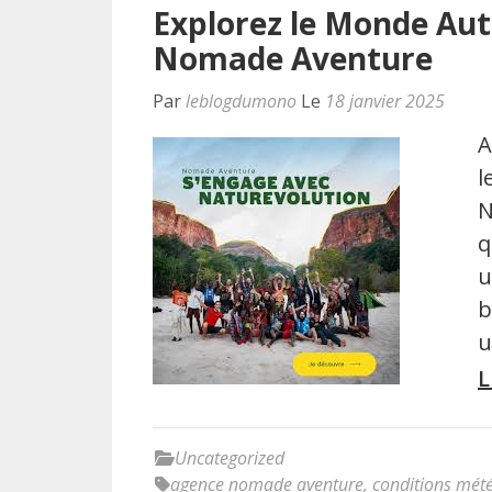
Explorez le Monde Aut
Nomade Aventure
Par
leblogdumono
Le
18 janvier 2025
A
l
N
q
u
b
u
L
Uncategorized
agence nomade aventure
,
conditions mét