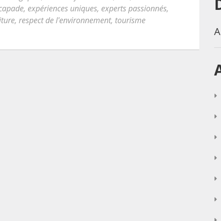
capade
,
expériences uniques
,
experts passionnés
,
iture
,
respect de l'environnement
,
tourisme
A