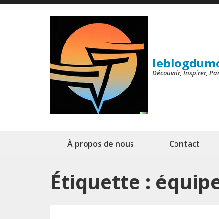
Aller
au
contenu
(Pressez
leblogdum
Entrée)
Découvrir, Inspirer, P
À propos de nous
Contact
Étiquette :
équip