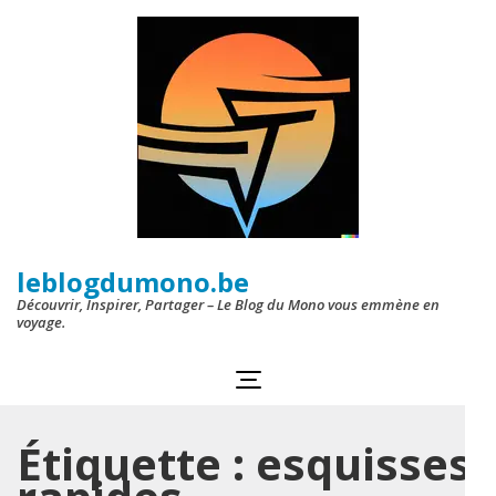
Aller
au
contenu
(Pressez
Entrée)
leblogdumono.be
Découvrir, Inspirer, Partager – Le Blog du Mono vous emmène en
voyage.
Étiquette :
esquisses