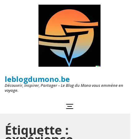
Aller
au
contenu
(Pressez
Entrée)
leblogdumono.be
Découvrir, Inspirer, Partager – Le Blog du Mono vous emmène en
voyage.
Étiquette :