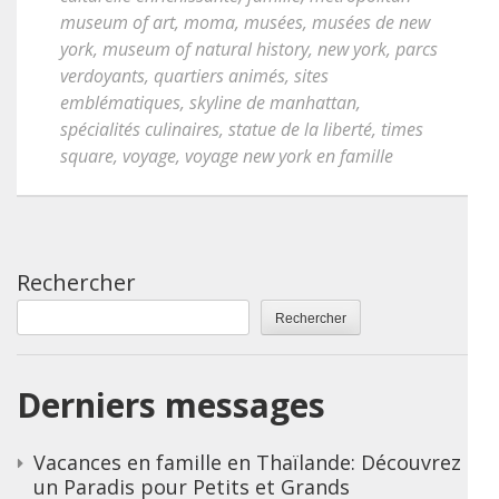
museum of art
,
moma
,
musées
,
musées de new
york
,
museum of natural history
,
new york
,
parcs
verdoyants
,
quartiers animés
,
sites
emblématiques
,
skyline de manhattan
,
spécialités culinaires
,
statue de la liberté
,
times
square
,
voyage
,
voyage new york en famille
Rechercher
Rechercher
Derniers messages
Vacances en famille en Thaïlande: Découvrez
un Paradis pour Petits et Grands