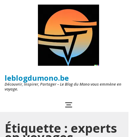
Aller
au
contenu
(Pressez
Entrée)
leblogdumono.be
Découvrir, Inspirer, Partager – Le Blog du Mono vous emmène en
voyage.
Étiquette :
experts