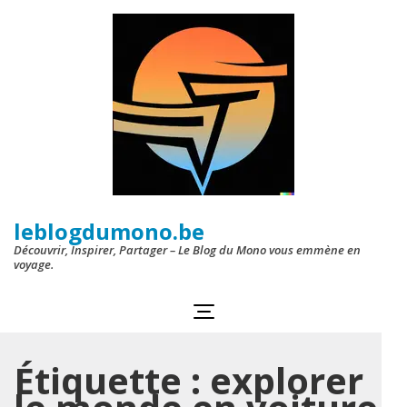
Aller
au
contenu
(Pressez
Entrée)
leblogdumono.be
Découvrir, Inspirer, Partager – Le Blog du Mono vous emmène en
voyage.
Étiquette :
explorer