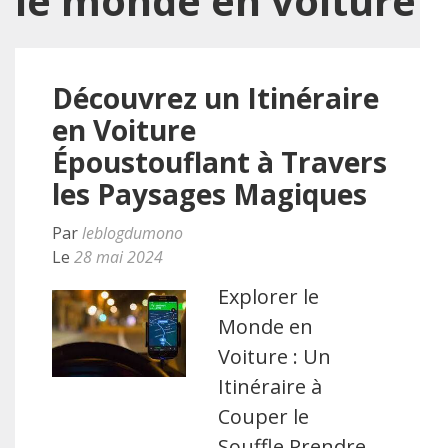
le monde en voiture
Découvrez un Itinéraire
en Voiture
Époustouflant à Travers
les Paysages Magiques
Par
leblogdumono
Le
28 mai 2024
Explorer le
Monde en
Voiture : Un
Itinéraire à
Couper le
Souffle Prendre