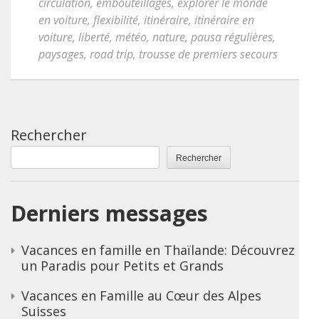
circulation
,
embouteillages
,
explorer le monde
en voiture
,
flexibilité
,
itinéraire
,
itinéraire en
voiture
,
liberté
,
météo
,
nature
,
pausa régulières
,
paysages
,
road trip
,
trousse de premiers secours
Rechercher
Rechercher
Derniers messages
Vacances en famille en Thaïlande: Découvrez
un Paradis pour Petits et Grands
Vacances en Famille au Cœur des Alpes
Suisses