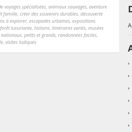
e voyages spécialisées
,
animaux sauvages
,
aventure
it famille
,
créer des souvenirs durables
,
découverte
ons à explorer
,
escapades urbaines
,
expositions
A
forêt luxuriante
,
histoire
,
itinéraires variés
,
musées
 nationaux
,
petits et grands
,
randonnées faciles
,
le
,
visites ludiques