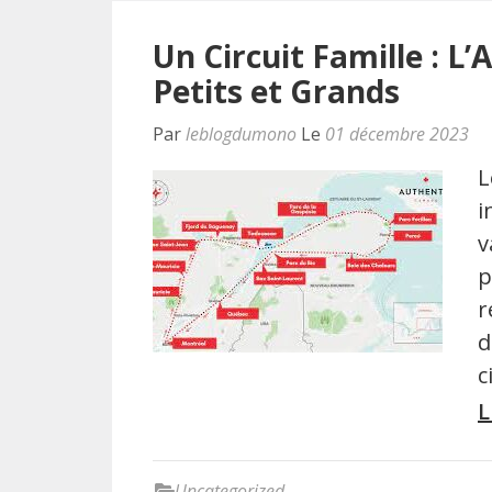
Un Circuit Famille : L
Petits et Grands
Par
leblogdumono
Le
01 décembre 2023
L
i
v
p
r
d
c
L
Uncategorized