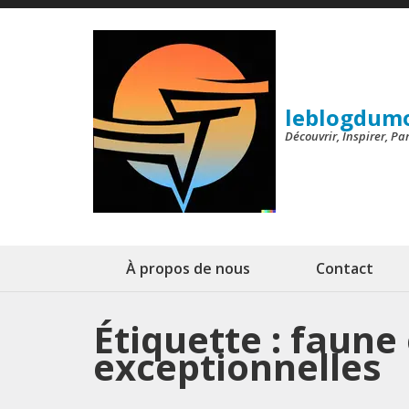
Aller
au
contenu
(Pressez
leblogdum
Entrée)
Découvrir, Inspirer, P
À propos de nous
Contact
Étiquette :
faune 
exceptionnelles