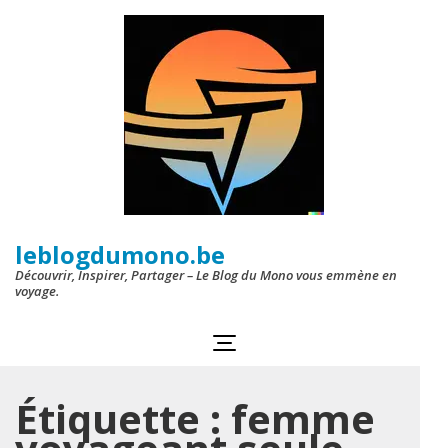
Aller
au
contenu
(Pressez
Entrée)
leblogdumono.be
Découvrir, Inspirer, Partager – Le Blog du Mono vous emmène en
voyage.
Étiquette :
femme