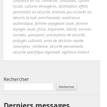
confiance en soi
,
connecter
,
coutumes
,
culture
locale
,
cultures étrangères
,
destination
,
effets
personnels en sécurité
,
endroits peu éclairés ou
déserts la nuit
,
enrichissante
,
expérience
authentique
,
femme voyageant seule
,
femme
voyager seule
,
force
,
inspirante
,
liberté
,
normes
sociales
,
passeport
,
précautions de sécurité
,
préjugés culturels
,
prise de décision rapide
,
renseigner
,
résilience
,
sécurité personnelle
,
sécurité spécifique régionale
,
vigilance instinct
Rechercher
Rechercher
Derniers messages