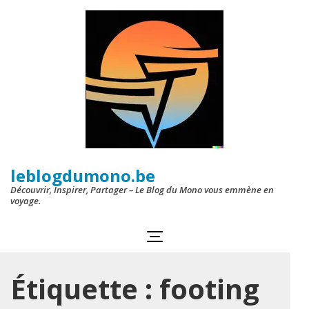
Aller
au
contenu
(Pressez
Entrée)
leblogdumono.be
Découvrir, Inspirer, Partager – Le Blog du Mono vous emmène en
voyage.
Étiquette :
footing