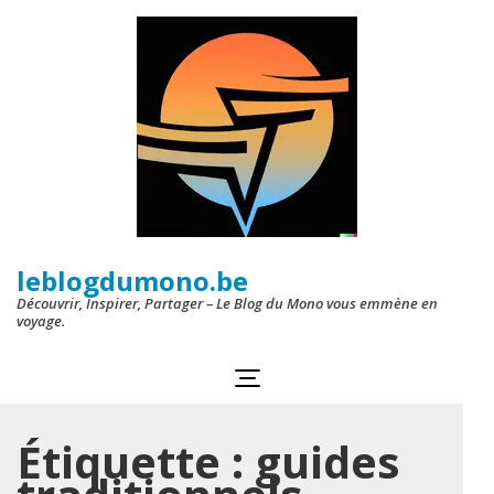
Aller
au
contenu
(Pressez
Entrée)
leblogdumono.be
Découvrir, Inspirer, Partager – Le Blog du Mono vous emmène en
voyage.
Étiquette :
guides