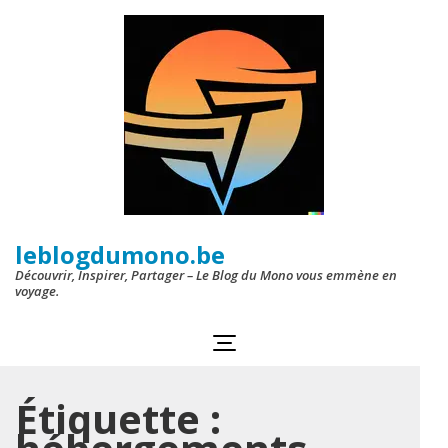
Aller
au
contenu
(Pressez
Entrée)
leblogdumono.be
Découvrir, Inspirer, Partager – Le Blog du Mono vous emmène en
voyage.
Étiquette :