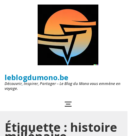
Aller
au
contenu
(Pressez
Entrée)
leblogdumono.be
Découvrir, Inspirer, Partager – Le Blog du Mono vous emmène en
voyage.
Étiquette :
histoire