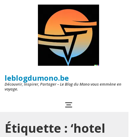
Aller
au
contenu
(Pressez
Entrée)
leblogdumono.be
Découvrir, Inspirer, Partager – Le Blog du Mono vous emmène en
voyage.
Étiquette :
‘hotel