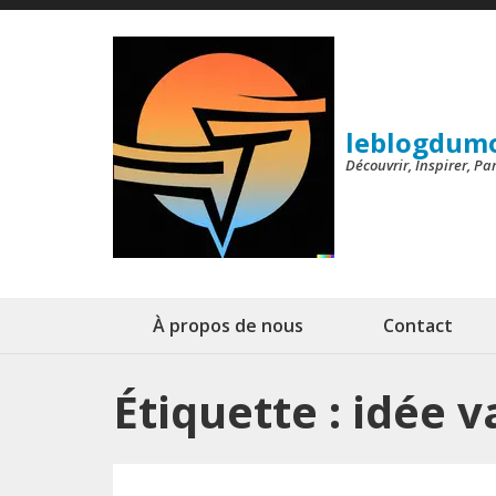
Aller
au
contenu
(Pressez
leblogdum
Entrée)
Découvrir, Inspirer, P
À propos de nous
Contact
Étiquette :
idée v