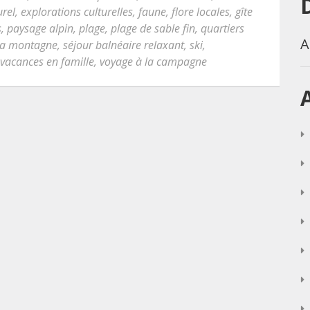
urel
,
explorations culturelles
,
faune
,
flore locales
,
gîte
s
,
paysage alpin
,
plage
,
plage de sable fin
,
quartiers
A
 la montagne
,
séjour balnéaire relaxant
,
ski
,
vacances en famille
,
voyage à la campagne