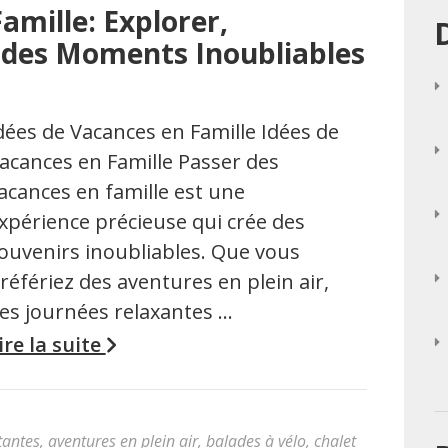
amille: Explorer,
 des Moments Inoubliables
dées de Vacances en Famille Idées de
acances en Famille Passer des
acances en famille est une
xpérience précieuse qui crée des
ouvenirs inoubliables. Que vous
référiez des aventures en plein air,
es journées relaxantes …
ire la suite
tantes
,
aventures en plein air
,
balades à vélo
,
chalet