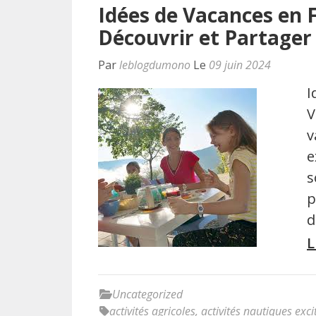
Idées de Vacances en F
Découvrir et Partager
Par
leblogdumono
Le
09 juin 2024
I
V
v
e
s
p
d
L
Uncategorized
activités agricoles
,
activités nautiques exci