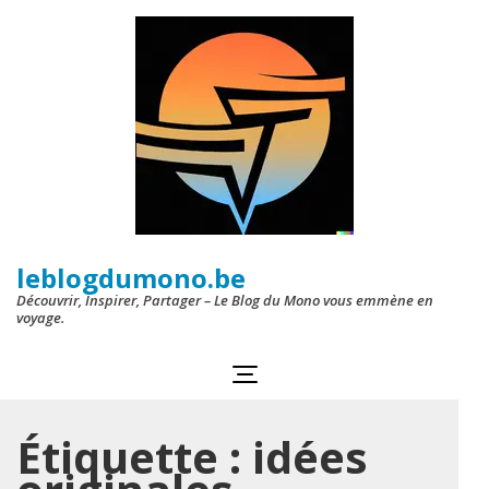
Aller
au
contenu
(Pressez
Entrée)
leblogdumono.be
Découvrir, Inspirer, Partager – Le Blog du Mono vous emmène en
voyage.
Étiquette :
idées