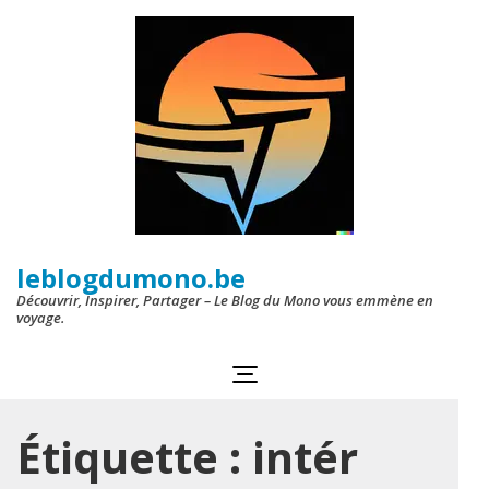
Aller
au
contenu
(Pressez
Entrée)
leblogdumono.be
Découvrir, Inspirer, Partager – Le Blog du Mono vous emmène en
voyage.
Étiquette :
intér