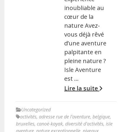
inoubliable au
cœur de la
nature Avez-
vous déjà rêvé
d’une aventure
palpitante en
pleine nature ?
Isle Aventure
est …
Lire la suite
Uncategorized
activités
,
adresse rue de l'aventure
,
belgique
,
bruxelles
,
canoë-kayak
,
diversité d'activités
,
isle
aventure
,
nature exceptionnelle
,
niveaux
,