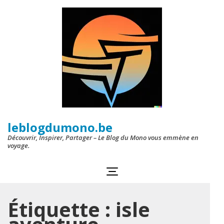
Aller
au
contenu
(Pressez
Entrée)
leblogdumono.be
Découvrir, Inspirer, Partager – Le Blog du Mono vous emmène en
voyage.
Étiquette :
isle