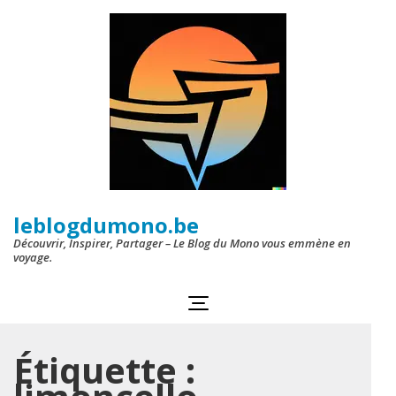
Aller
au
contenu
(Pressez
Entrée)
leblogdumono.be
Découvrir, Inspirer, Partager – Le Blog du Mono vous emmène en
voyage.
Étiquette :