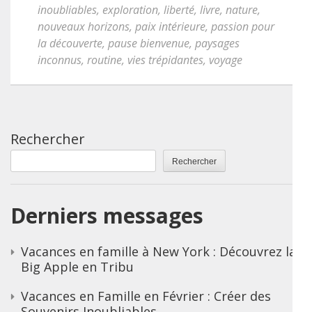
inoubliables
,
exploration
,
liberté
,
livre
,
nature
,
nouveaux horizons
,
paix intérieure
,
passion pour
la découverte
,
pause bienvenue
,
paysages
inconnus
,
routine
,
vies trépidantes
,
voyage
Rechercher
Rechercher
Derniers messages
Vacances en famille à New York : Découvrez la
Big Apple en Tribu
Vacances en Famille en Février : Créer des
Souvenirs Inoubliables