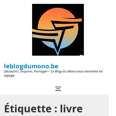
Aller
au
contenu
(Pressez
Entrée)
leblogdumono.be
Découvrir, Inspirer, Partager – Le Blog du Mono vous emmène en
voyage.
Étiquette :
livre