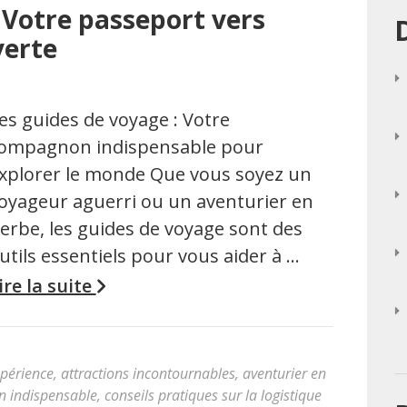
 Votre passeport vers
verte
es guides de voyage : Votre
ompagnon indispensable pour
xplorer le monde Que vous soyez un
oyageur aguerri ou un aventurier en
erbe, les guides de voyage sont des
utils essentiels pour vous aider à …
ire la suite
xpérience
,
attractions incontournables
,
aventurier en
 indispensable
,
conseils pratiques sur la logistique