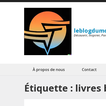
Aller
au
contenu
(Pressez
leblogdum
Entrée)
Découvrir, Inspirer, P
À propos de nous
Contact
Étiquette :
livres