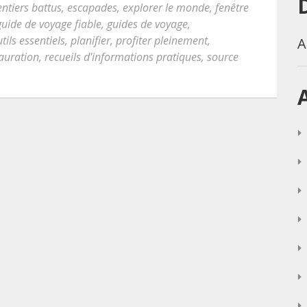
entiers battus
,
escapades
,
explorer le monde
,
fenêtre
guide de voyage fiable
,
guides de voyage
,
tils essentiels
,
planifier
,
profiter pleinement
,
A
auration
,
recueils d'informations pratiques
,
source