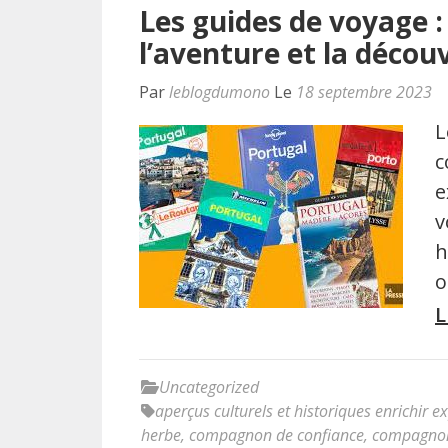
Les guides de voyage :
l’aventure et la décou
Par
leblogdumono
Le
18 septembre 2023
L
c
e
v
h
o
L
Uncategorized
aperçus culturels et historiques enrichir e
herbe
,
compagnon de confiance
,
compagnon