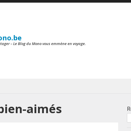
ono.be
artager – Le Blog du Mono vous emmène en voyage.
 bien-aimés
R