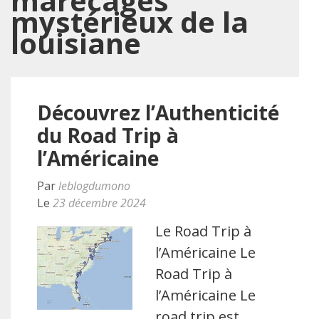
marécages
mystérieux de la
louisiane
Découvrez l’Authenticité
du Road Trip à
l’Américaine
Par
leblogdumono
Le
23 décembre 2024
Le Road Trip à
l’Américaine Le
Road Trip à
l’Américaine Le
road trip est