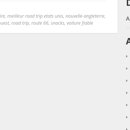
ire
,
meilleur road trip etats unis
,
nouvelle-angleterre
,
A
ouest
,
road trip
,
route 66
,
snacks
,
voiture fiable