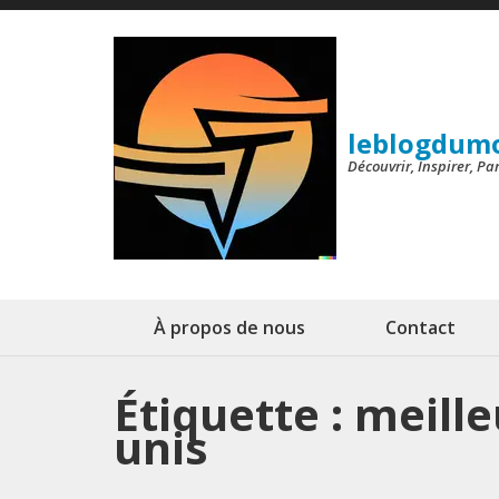
Aller
au
contenu
(Pressez
leblogdum
Entrée)
Découvrir, Inspirer, P
À propos de nous
Contact
Étiquette :
meille
unis