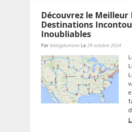
Découvrez le Meilleur 
Destinations Incontou
Inoubliables
Par
leblogdumono
Le
29 octobre 2024
L
L
L
v
e
f
d
L