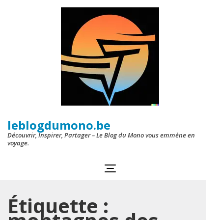
Aller
au
contenu
(Pressez
Entrée)
leblogdumono.be
Découvrir, Inspirer, Partager – Le Blog du Mono vous emmène en
voyage.
Étiquette :