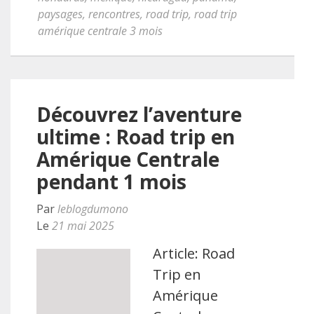
paysages
,
rencontres
,
road trip
,
road trip
amérique centrale 3 mois
Découvrez l’aventure
ultime : Road trip en
Amérique Centrale
pendant 1 mois
Par
leblogdumono
Le
21 mai 2025
Article: Road
Trip en
Amérique