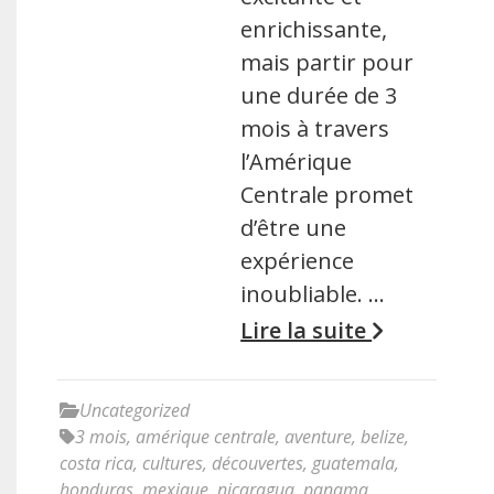
enrichissante,
mais partir pour
une durée de 3
mois à travers
l’Amérique
Centrale promet
d’être une
expérience
inoubliable. …
Lire la suite
Uncategorized
3 mois
,
amérique centrale
,
aventure
,
belize
,
costa rica
,
cultures
,
découvertes
,
guatemala
,
honduras
,
mexique
,
nicaragua
,
panama
,