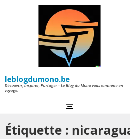
Aller
au
contenu
(Pressez
Entrée)
leblogdumono.be
Découvrir, Inspirer, Partager – Le Blog du Mono vous emmène en
voyage.
Étiquette :
nicaragua