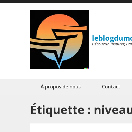
Aller
au
contenu
(Pressez
leblogdum
Entrée)
Découvrir, Inspirer, P
À propos de nous
Contact
Étiquette :
nivea