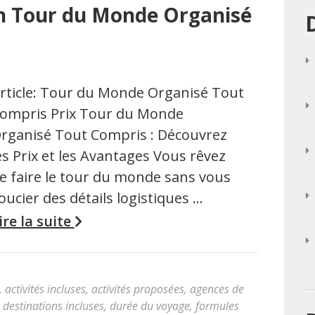
un Tour du Monde Organisé
rticle: Tour du Monde Organisé Tout
ompris Prix Tour du Monde
rganisé Tout Compris : Découvrez
es Prix et les Avantages Vous rêvez
e faire le tour du monde sans vous
oucier des détails logistiques …
ire la suite
,
activités incluses
,
activités proposées
,
agences de
,
destinations incluses
,
durée du voyage
,
formules