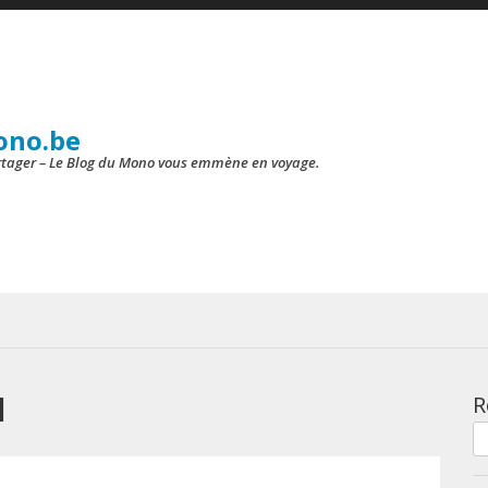
ono.be
artager – Le Blog du Mono vous emmène en voyage.
u
R