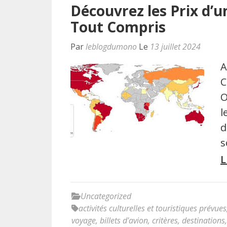
Découvrez les Prix d’
Tout Compris
Par
leblogdumono
Le
13 juillet 2024
A
C
O
l
d
s
L
Uncategorized
activités culturelles et touristiques prévues
voyage
,
billets d'avion
,
critères
,
destinations