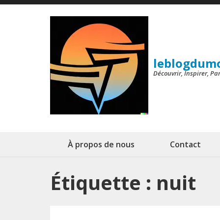
Aller
au
contenu
(Pressez
leblogdum
Entrée)
Découvrir, Inspirer, P
À propos de nous
Contact
Étiquette :
nuit