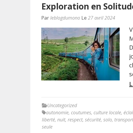
Exploration en Solitud
Par
leblogdumono
Le
27 avril 2024
V
M
D
j
c
s
L
Uncategorized
autonomie
,
coutumes
,
culture locale
,
écla
liberté
,
nuit
,
respect
,
sécurité
,
solo
,
transpo
seule