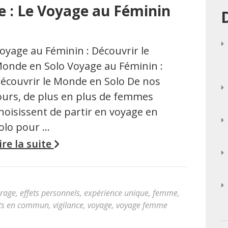
e : Le Voyage au Féminin
oyage au Féminin : Découvrir le
onde en Solo Voyage au Féminin :
écouvrir le Monde en Solo De nos
ours, de plus en plus de femmes
hoisissent de partir en voyage en
olo pour …
ire la suite
irage
,
effets personnels
,
expérience unique
,
femme
,
rts en commun
,
vigilance
,
voyage
,
voyage femme