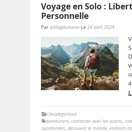
Voyage en Solo : Libe
Personnelle
Par
leblogdumono
Le
24 avril 2024
V
S
D
v
u
a
L
Uncategorized
aventuriers
,
connecter avec les autres
,
con
spontanées
,
découvrir le monde
,
endroits ho