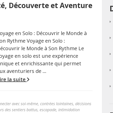
rté, Découverte et Aventure
oyage en Solo : Découvrir le Monde à
on Rythme Voyage en Solo :
écouvrir le Monde à Son Rythme Le
oyage en solo est une expérience
nique et enrichissante qui permet
ux aventuriers de …
ire la suite
necter avec soi-même
,
contrées lointaines
,
décisions
rs des sentiers battus
,
escapade
,
intimidation