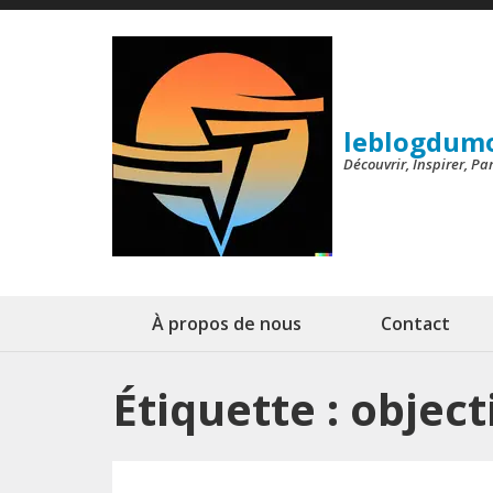
Aller
au
contenu
(Pressez
leblogdum
Entrée)
Découvrir, Inspirer, P
À propos de nous
Contact
Étiquette :
object