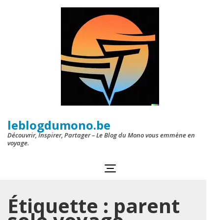
Aller
au
contenu
(Pressez
Entrée)
leblogdumono.be
Découvrir, Inspirer, Partager – Le Blog du Mono vous emmène en
voyage.
Étiquette :
parent