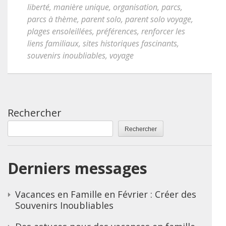
liberté
,
manière unique
,
organisation
,
parcs
,
parcs à thème
,
parent solo
,
parent solo voyage
,
plages ensoleillées
,
préférences
,
renforcer les
liens familiaux
,
sites historiques fascinants
,
souvenirs inoubliables
,
voyage
Rechercher
Rechercher
Derniers messages
Vacances en Famille en Février : Créer des
Souvenirs Inoubliables