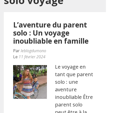
solo voyage
L’aventure du parent
solo : Un voyage
inoubliable en famille
Par
leblogdumono
Le
11 février 2024
Le voyage en
tant que parent
solo : une
aventure
inoubliable Être
parent solo
peut être à la