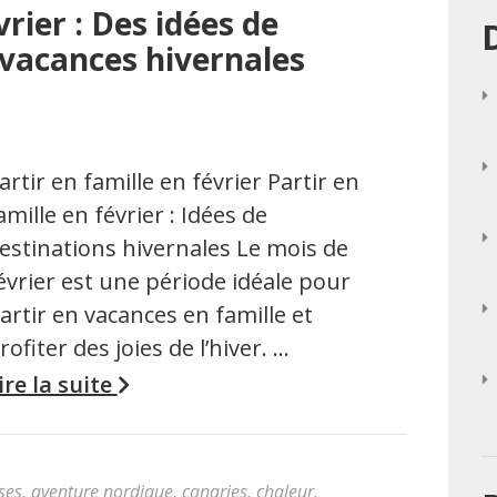
vrier : Des idées de
 vacances hivernales
artir en famille en février Partir en
amille en février : Idées de
estinations hivernales Le mois de
évrier est une période idéale pour
artir en vacances en famille et
rofiter des joies de l’hiver. …
ire la suite
ses
,
aventure nordique
,
canaries
,
chaleur
,