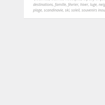
destinations
,
famille
,
février
,
hiver
,
luge
,
nei
plage
,
scandinavie
,
ski
,
soleil
,
souvenirs inou