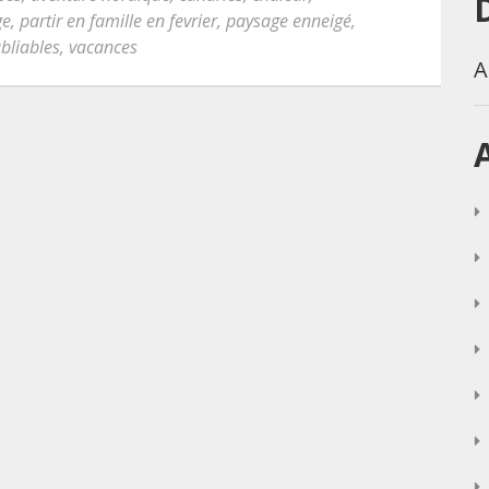
ge
,
partir en famille en fevrier
,
paysage enneigé
,
bliables
,
vacances
A