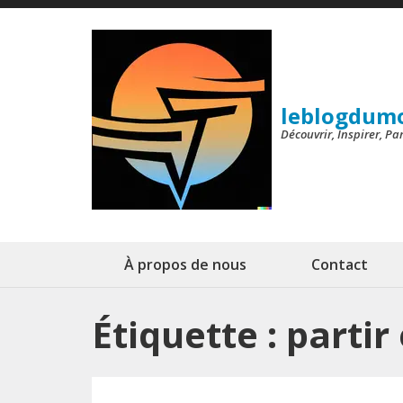
Aller
au
contenu
(Pressez
leblogdum
Entrée)
Découvrir, Inspirer, P
À propos de nous
Contact
Étiquette :
partir