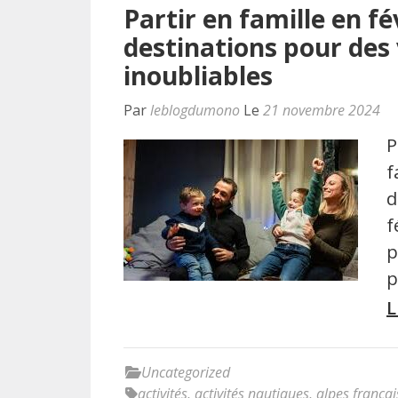
Partir en famille en fé
destinations pour des
inoubliables
Par
leblogdumono
Le
21 novembre 2024
P
f
d
f
p
p
L
Uncategorized
activités
,
activités nautiques
,
alpes françai