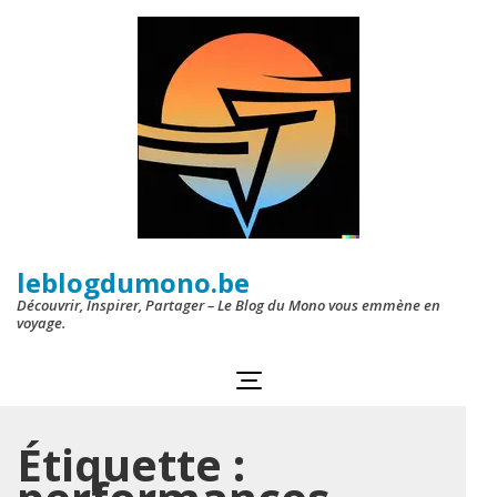
Aller
au
contenu
(Pressez
Entrée)
leblogdumono.be
Découvrir, Inspirer, Partager – Le Blog du Mono vous emmène en
voyage.
Étiquette :