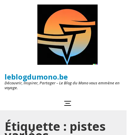
Aller
au
contenu
(Pressez
Entrée)
leblogdumono.be
Découvrir, Inspirer, Partager – Le Blog du Mono vous emmène en
voyage.
Étiquette :
pistes