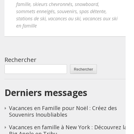
famille
,
skieurs chevronnés
,
snowboard
,
sommets enneigés
,
souvenirs
,
spas détente
,
stations de ski
,
vacances au ski
,
vacances aux ski
en famille
Rechercher
Rechercher
Derniers messages
Vacances en Famille pour Noël : Créez des
Souvenirs Inoubliables
Vacances en famille à New York : Découvrez la
Big Apple en Tribu