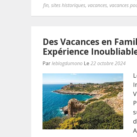
fin
,
sites historiques
,
vacances
,
vacances pou
Des Vacances en Famill
Expérience Inoubliabl
Par
leblogdumono
Le
22 octobre 2024
L
I
V
P
s
d
A