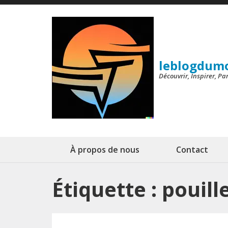
Aller
au
contenu
(Pressez
leblogdum
Entrée)
Découvrir, Inspirer, P
À propos de nous
Contact
Étiquette :
pouill