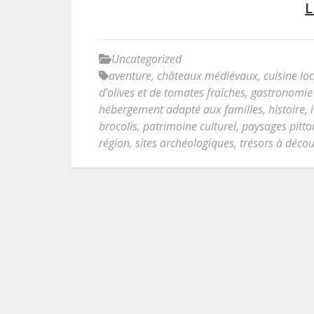
L
Uncategorized
aventure
,
châteaux médiévaux
,
cuisine lo
d'olives et de tomates fraîches
,
gastronomie 
hébergement adapté aux familles
,
histoire
,
brocolis
,
patrimoine culturel
,
paysages pitto
région
,
sites archéologiques
,
trésors à décou