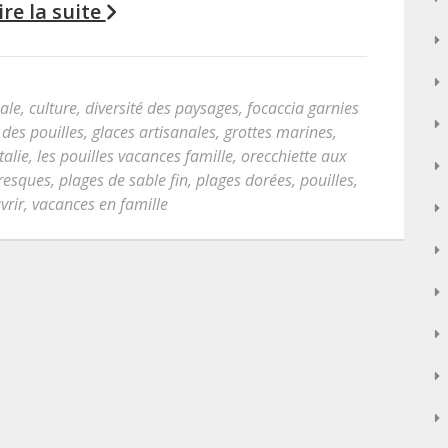
ire la suite
cale
,
culture
,
diversité des paysages
,
focaccia garnies
des pouilles
,
glaces artisanales
,
grottes marines
,
italie
,
les pouilles vacances famille
,
orecchiette aux
resques
,
plages de sable fin
,
plages dorées
,
pouilles
,
vrir
,
vacances en famille