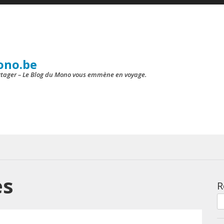
ono.be
artager – Le Blog du Mono vous emmène en voyage.
es
R