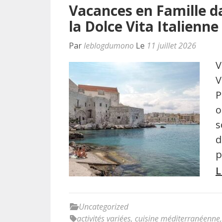
Vacances en Famille da
la Dolce Vita Italienne
Par
leblogdumono
Le
11 juillet 2026
V
V
P
o
s
d
p
L
Uncategorized
activités variées
,
cuisine méditerranéenne