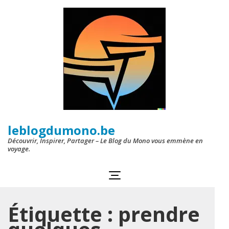
Aller
au
contenu
(Pressez
Entrée)
leblogdumono.be
Découvrir, Inspirer, Partager – Le Blog du Mono vous emmène en
voyage.
Étiquette :
prendre