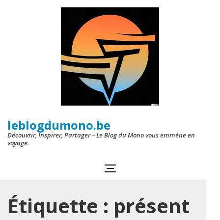
Aller
au
contenu
(Pressez
Entrée)
leblogdumono.be
Découvrir, Inspirer, Partager – Le Blog du Mono vous emmène en
voyage.
Étiquette :
présent