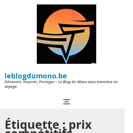
Aller
au
contenu
(Pressez
Entrée)
leblogdumono.be
Découvrir, Inspirer, Partager – Le Blog du Mono vous emmène en
voyage.
Étiquette :
prix