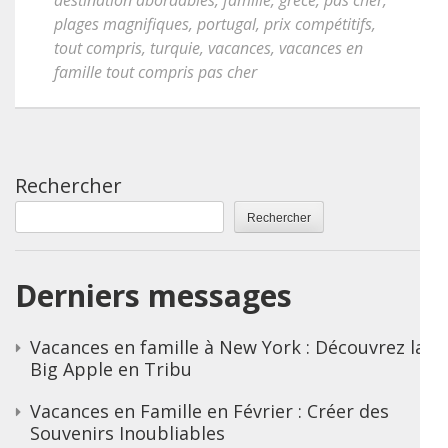
destination abordables
,
famille
,
grèce
,
pas cher
,
plages magnifiques
,
portugal
,
prix compétitifs
,
tout compris
,
turquie
,
vacances
,
vacances en
famille tout compris pas cher
Rechercher
Rechercher
Derniers messages
Vacances en famille à New York : Découvrez la
Big Apple en Tribu
Vacances en Famille en Février : Créer des
Souvenirs Inoubliables