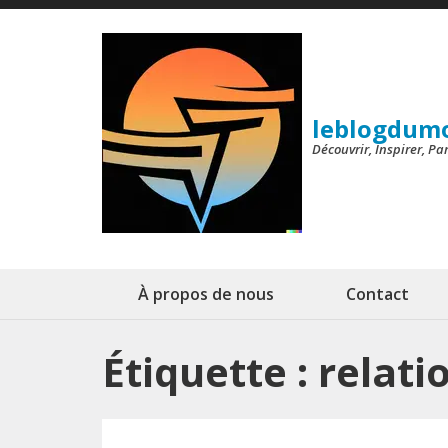
Aller
au
contenu
(Pressez
leblogdum
Entrée)
Découvrir, Inspirer, P
À propos de nous
Contact
Étiquette :
relati