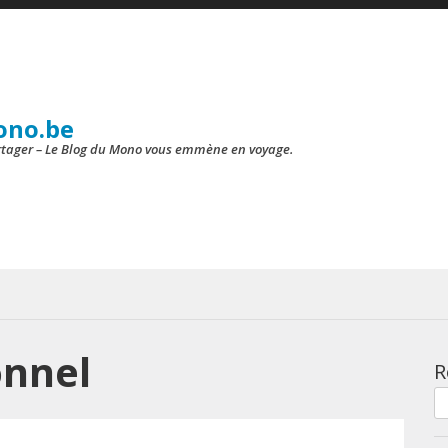
ono.be
artager – Le Blog du Mono vous emmène en voyage.
onnel
R