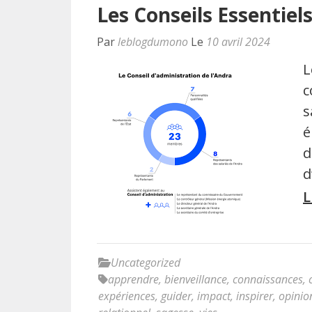
Les Conseils Essentiel
Par
leblogdumono
Le
10 avril 2024
L
c
s
é
d
d
L
Uncategorized
apprendre
,
bienveillance
,
connaissances
,
expériences
,
guider
,
impact
,
inspirer
,
opinio