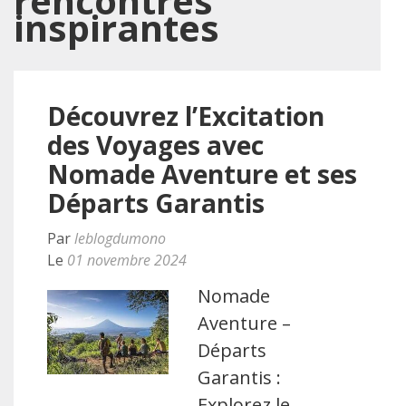
rencontres
inspirantes
Découvrez l’Excitation
des Voyages avec
Nomade Aventure et ses
Départs Garantis
Par
leblogdumono
Le
01 novembre 2024
Nomade
Aventure –
Départs
Garantis :
Explorez le