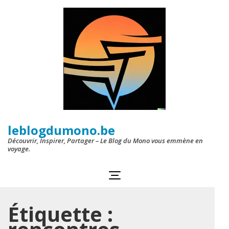
Aller
au
contenu
(Pressez
Entrée)
leblogdumono.be
Découvrir, Inspirer, Partager – Le Blog du Mono vous emmène en
voyage.
Étiquette :