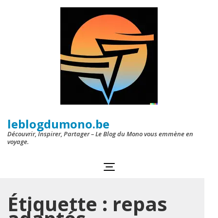
Aller
au
contenu
(Pressez
Entrée)
leblogdumono.be
Découvrir, Inspirer, Partager – Le Blog du Mono vous emmène en
voyage.
Étiquette :
repas