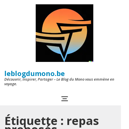
Aller
au
contenu
(Pressez
Entrée)
leblogdumono.be
Découvrir, Inspirer, Partager – Le Blog du Mono vous emmène en
voyage.
Étiquette :
repas