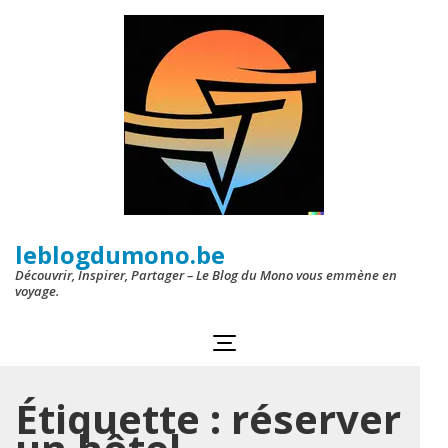
Aller
au
contenu
(Pressez
Entrée)
leblogdumono.be
Découvrir, Inspirer, Partager – Le Blog du Mono vous emmène en
voyage.
Étiquette :
réserver