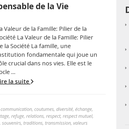
spensable de la Vie
a Valeur de la Famille: Pilier de la
ociété La Valeur de la Famille: Pilier
e la Société La famille, une
nstitution fondamentale qui joue un
ôle crucial dans nos vies. Elle est le
ocle …
ire la suite
,
communication
,
coutumes
,
diversité
,
échange
,
rtage
,
refuge
,
relations
,
respect
,
respect mutuel
,
,
souvenirs
,
traditions
,
transmission
,
valeurs