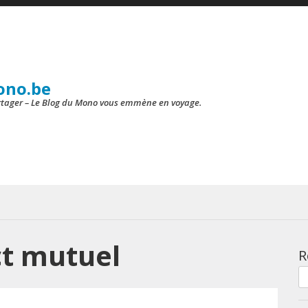
ono.be
artager – Le Blog du Mono vous emmène en voyage.
ct mutuel
R