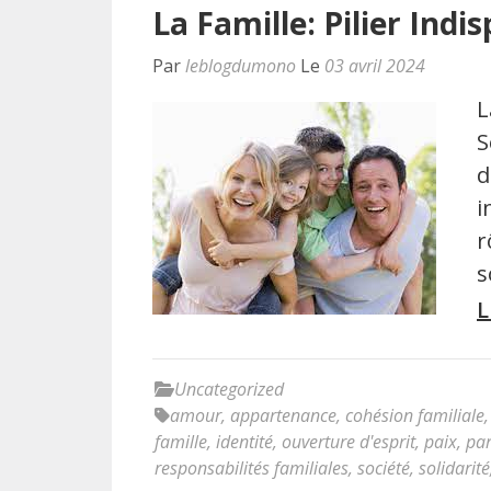
La Famille: Pilier Indi
Par
leblogdumono
Le
03 avril 2024
L
S
d
i
r
s
L
Uncategorized
amour
,
appartenance
,
cohésion familiale
famille
,
identité
,
ouverture d'esprit
,
paix
,
pa
responsabilités familiales
,
société
,
solidarité