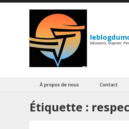
Aller
au
contenu
(Pressez
leblogdum
Entrée)
Découvrir, Inspirer, P
À propos de nous
Contact
Étiquette :
respe