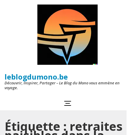
Aller
au
contenu
(Pressez
Entrée)
leblogdumono.be
Découvrir, Inspirer, Partager – Le Blog du Mono vous emmène en
voyage.
Étiquette :
retraites