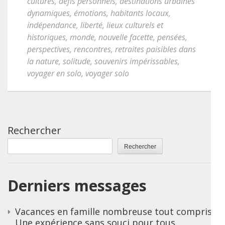
cultures
,
défis personnels
,
destinations urbaines
dynamiques
,
émotions
,
habitants locaux
,
indépendance
,
liberté
,
lieux culturels et
historiques
,
monde
,
nouvelle facette
,
pensées
,
perspectives
,
rencontres
,
retraites paisibles dans
la nature
,
solitude
,
souvenirs impérissables
,
voyager en solo
,
voyager solo
Rechercher
Rechercher
Derniers messages
Vacances en famille nombreuse tout compris :
Une expérience sans souci pour tous